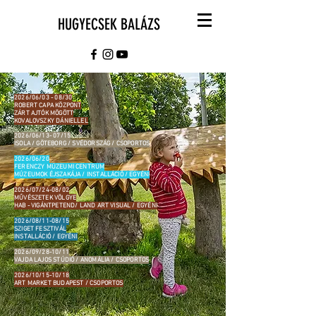
HUGYECSEK BALÁZS
2026/06/03 - 08/30
ROBERT CAPA KÖZPONT
ZÁRT AJTÓK MÖGÖTT
KOVALOVSZKY DÁNIELLEL
2026/06/13- 07/15
ISOLA / GÖTEBORG / SVÉDORSZÁG / CSOPORTOS
2026/06/20
FERENCZY MÚZEUMI CENTRUM
MÚZEUMOK ÉJSZAKÁJA / INSTALLÁCIÓ / EGYÉNI
2026/07/24-08/02
MŰVÉSZETEK VÖLGYE
HAB - VIGÁNTPETEND/ LAND ART VISUAL / EGYÉNI
2026/08/11-08/15
SZIGET FESZTIVÁL
INSTALLÁCIÓ / EGYÉNI
2026/09/28-10/11
VAJDA LAJOS STÚDIÓ / ANOMÁLIA / CSOPORTOS
2026/10/15-10/18
ART MARKET BUDAPEST / CSOPORTOS