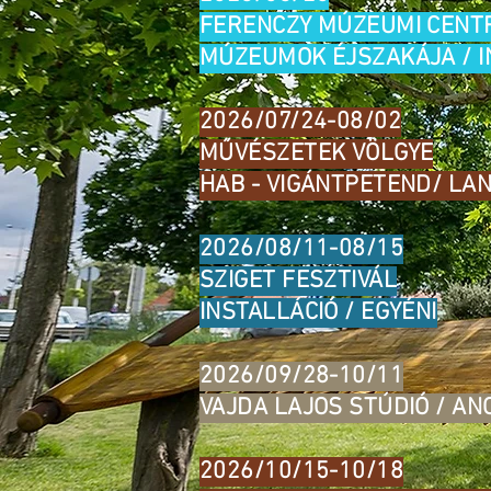
FERENCZY MÚZEUMI CEN
MÚZEUMOK ÉJSZAKÁJA / IN
2026/07/24-08/02
MŰVÉSZETEK VÖLGYE
HAB - VIGÁNTPETEND/ LAN
2026/08/11-08/15
SZIGET FESZTIVÁL
INSTALLÁCIÓ / EGYÉNI
2026/09/28-10/11
VAJDA LAJOS STÚDIÓ / AN
2026/10/15-10/18