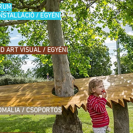
TRUM
STALLÁCIÓ / EGYÉNI
D ART VISUAL / EGYÉNI
OMÁLIA / CSOPORTOS