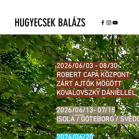
HUGYECSEK BALÁZS
2026/06/03 - 08/30
ROBERT CAPA KÖZPONT
ZÁRT AJTÓK MÖGÖTT
KOVALOVSZKY DÁNIELLEL
2026/06/13- 07/15
ISOLA / GÖTEBORG / SVÉ
2026/06/20